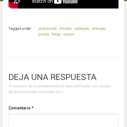
Tagged under:
alambrado
Árboles
cableado
drenajes
postes
Riego
zanjas
DEJA UNA RESPUESTA
Tu dirección de correo electrónico no será publicada.
Los campos
obligatorios están marcados con
*
Comentario
*