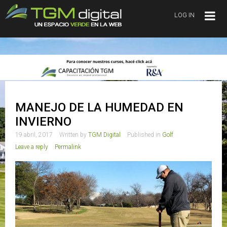
LOG IN
MANEJO DE LA HUMEDAD EN
INVIERNO
19 abril, 2017
Written by
TGM Digital
Published in
Golf
Leave a reply
Permalink