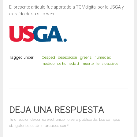
El presente artículo fue aportado a TGMdigital por la USGA y
extraído de su sitio web.
Tagged under:
Cesped
desecación
greens
humedad
medidor de humedad
muerte
tensioactivos
DEJA UNA RESPUESTA
Tu dirección de correo electrónico no será publicada.
Los campos
obligatorios están marcados con
*