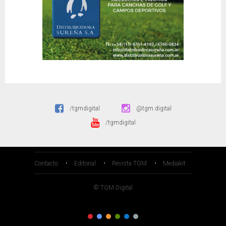
/tgmdigital
@tgm.digital
/tgmdigital
Contacto
Editorial
Revista TGM
Mediakit
© TGM Digital