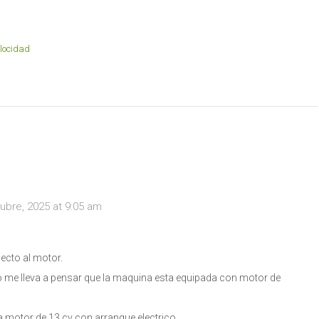
locidad
ubre, 2025 at 9:05 am
pecto al motor.
to me lleva a pensar que la maquina esta equipada con motor de
za motor de 13 cv con arranque electrico.