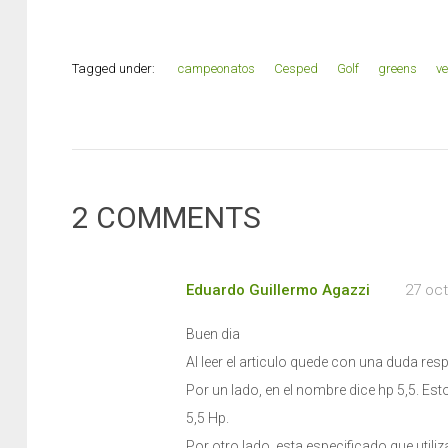
Tagged under:
campeonatos
Cesped
Golf
greens
ve
2 COMMENTS
Eduardo Guillermo Agazzi
27 oct
Buen dia
Al leer el articulo quede con una duda res
Por un lado, en el nombre dice hp 5,5. Es
5,5 Hp.
Por otro lado, esta especificado que utili